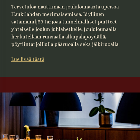
Tervetuloa nauttimaan joululounaasta upeissa
Haukilahden merimaisemissa. Idyllinen
satamamiljöö tarjoaa tunnelmalliset puitteet
yhteiselle joulun juhlahetkelle. Joululounaalla
herkutellaan runsaalla alkupalapöydällä,
pöytiintarjoillulla pääruoalla sekä jälkiruoalla.
Lue lisää tästä