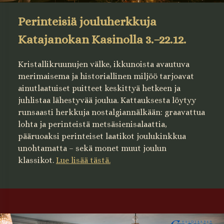
Perinteisiä jouluherkkuja
Katajanokan Kasinolla 3.–22.12.
Kristallikruunujen välke, ikkunoista avautuva
merimaisema ja historiallinen miljöö tarjoavat
ainutlaatuiset puitteet keskittyä hetkeen ja
juhlistaa lähestyvää joulua. Kattauksesta löytyy
runsaasti herkkuja nostalgiannälkään: graavattua
lohta ja perinteistä metsäsienisalaattia,
pääruoaksi perinteiset laatikot joulukinkkua
unohtamatta – sekä monet muut joulun
klassikot.
​​​​Lue lisää tästä.