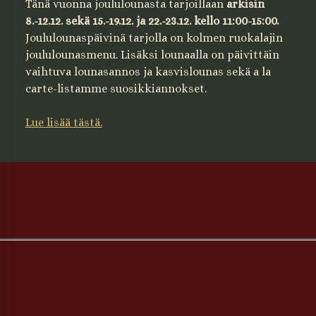
Tänä vuonna joululounasta tarjoillaan
arkisin
8.-12.12. sekä 15.-19.12. ja 22.-23.12. kello 11:00-15:00.
Joululounaspäivinä tarjolla on kolmen ruokalajin
joululounasmenu. Lisäksi lounaalla on päivittäin
vaihtuva lounasannos ja kasvislounas sekä a la
carte-listamme suosikkiannokset.
Lue lisää tästä.