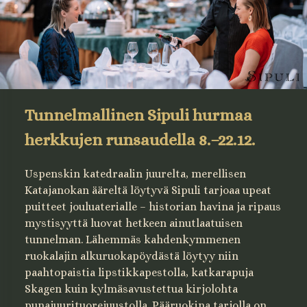
Tunnelmallinen Sipuli hurmaa
herkkujen runsaudella
8.–22.12.
Uspenskin katedraalin juurelta, merellisen
Katajanokan ääreltä löytyvä Sipuli tarjoaa upeat
puitteet jouluaterialle – historian havina ja ripaus
mystisyyttä luovat hetkeen ainutlaatuisen
tunnelman. Lähemmäs kahdenkymmenen
ruokalajin alkuruokapöydästä löytyy niin
paahtopaistia lipstikkapestolla, katkarapuja
Skagen kuin kylmäsavustettua kirjolohta
punajuurituorejuustolla. Pääruokina tarjolla on