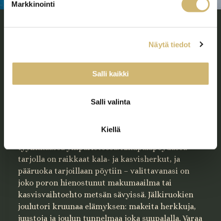
Markkinointi
Joulu maistuu maailmalta – Platta
kattaa elämyksellisen
Näytä tiedot
joulupöydän 17.–18.12.
Salli kaikki
Tervetuloa kokemaan moderni joulubuffet
Helsingin kansainvälisimmässä
Salli valinta
kohtaamispaikassa – Messukeskuksen ravintola
Platassa. Kahden päivän ajan 17.–18.12.
Kiellä
tarjoilemme joulun parhaat maut uudella otteella,
tyylikkäässä ympäristössä. Alkupalapöydässä
tarjolla on raikkaat kala- ja kasvisherkut, ja
pääruoka tarjoillaan pöytiin – valittavanasi on
joko poron hienostunut makumaailma tai
kasvisvaihtoehto metsän sävyissä. Jälkiruokien
joulutori kruunaa elämyksen: makeita herkkuja,
juustoja ja joulun tunnelmaa joka suupalalla. Varaa