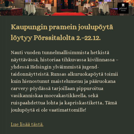
Kaupungin pramein joulupöytä
löytyy Pörssitalolt
a 2.–22.12.
Nauti vuoden tunnelmallisimmista hetkistä
näyttävässä, historiaa tihkuvassa kivilinnassa –
yhdessä Helsingin ylväimmistä jugend-
taidonnäytteistä. Runsas alkuruokapöytä toimii
kuin hienostunut maistelumenu ja pääruokana
carvery-pöydässä tarjoillaan pippuroitua
vasikanniskaa moccakastikkeella, sekä
ruispaahdettua lohta ja kapriskastiketta.. Tämä
joulupöytä ei ole vaatimattomille!
Lue lisää tästä.