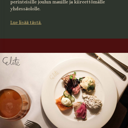
perinteisille joulun mauille ja kiireettömälle
yhdessäololle.
Lue lisää tästä.