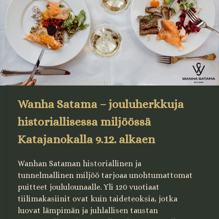
Wanha Satama – jouluherkkuja
historiallisessa miljöössä
Katajanokalla 9.12. alkaen
Wanhan Sataman historiallinen ja
tunnelmallinen miljöö tarjoaa unohtumattomat
puitteet joululounaalle. Yli 120 vuotiaat
tiilimakasiinit ovat kuin taideteoksia, jotka
luovat lämpimän ja juhlallisen taustan