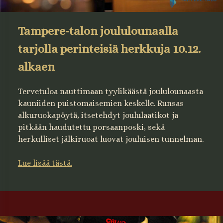
Tampere-talon joululounaalla
tarjolla perinteisiä herkkuja 10.12.
alkaen
Tervetuloa nauttimaan tyylikäästä joululounaasta
kauniiden puistomaisemien keskelle. Runsas
alkuruokapöytä, itsetehdyt joululaatikot ja
pitkään haudutettu porsaanposki, sekä
herkulliset jälkiruoat luovat jouluisen tunnelman.
Lue lisää tästä.