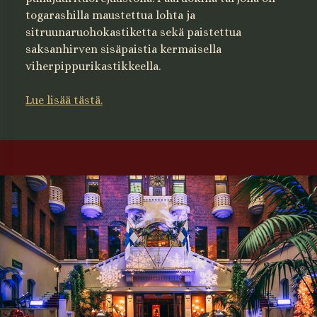
togarashilla maustettua lohta ja
sitruunaruohokastiketta sekä paistettua
saksanhirven sisäpaistia kermaisella
viherpippurikastikkeella.
Lue lisää tästä.