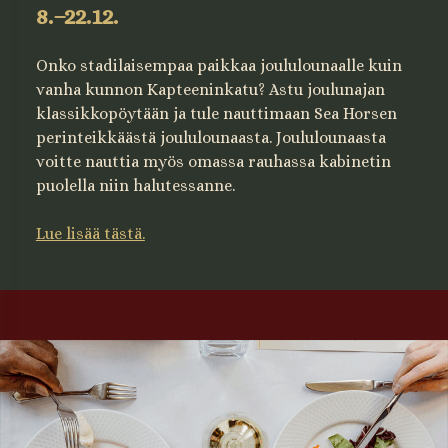
8.–22.12.
Onko stadilaisempaa paikkaa joululounaalle kuin
vanha kunnon Kapteeninkatu? Astu joulunajan
klassikkopöytään ja tule nauttimaan Sea Horsen
perinteikkäästä joululounaasta. Joululounaasta
voitte nauttia myös omassa rauhassa kabinetin
puolella niin halutessanne.
Lue lisää tästä.